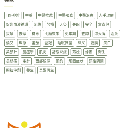
TDP神燈
中藥
中醫推薦
中醫服務
中醫治療
人手理療
促進血液循環
刺絡
勞損
天灸
失眠
安全
富貴包
拔罐
按摩
排毒
明顯效果
更年期
查詢
海天牌
溫灸
燒艾
理療
番茄
登記
睡眠質量
磁叉
筋膜
美白
美顏針
肌痙攣
肌肉
舒緩炎症
落枕
蜂蜜
衛生
長期痛
電針
面部線條
預約
頑固症狀
頸椎問題
顆粒沖劑
養生
黑髮再生