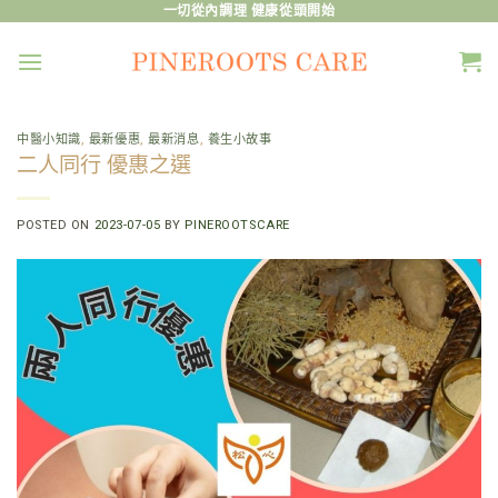
Skip
一切從內調理 健康從頭開始
to
content
中醫小知識
,
最新優惠
,
最新消息
,
養生小故事
二人同行 優惠之選
POSTED ON
2023-07-05
BY
PINEROOTSCARE