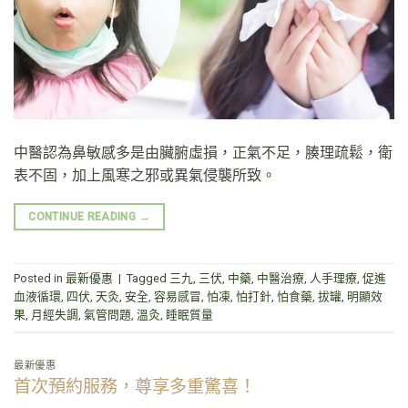
中醫認為鼻敏感多是由臟腑虛損，正氣不足，腠理疏鬆，衛
表不固，加上風寒之邪或異氣侵襲所致。
CONTINUE READING
→
Posted in
最新優惠
|
Tagged
三九
,
三伏
,
中藥
,
中醫治療
,
人手理療
,
促進
血液循環
,
四伏
,
天灸
,
安全
,
容易感冒
,
怕凍
,
怕打針
,
怕食藥
,
拔罐
,
明顯效
果
,
月經失調
,
氣管問題
,
溫灸
,
睡眠質量
最新優惠
首次預約服務，尊享多重驚喜！