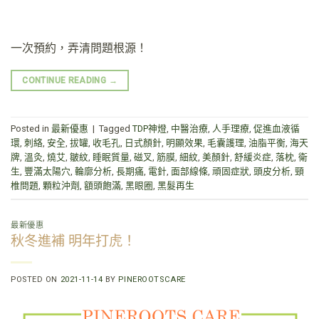
一次預約，弄清問題根源！
CONTINUE READING
→
Posted in
最新優惠
|
Tagged
TDP神燈
,
中醫治療
,
人手理療
,
促進血液循
環
,
刺絡
,
安全
,
拔罐
,
收毛孔
,
日式顏針
,
明顯效果
,
毛囊護理
,
油脂平衡
,
海天
牌
,
溫灸
,
燒艾
,
皺紋
,
睡眠質量
,
磁叉
,
筋膜
,
細紋
,
美顏針
,
舒緩炎症
,
落枕
,
衛
生
,
豐滿太陽穴
,
輪廓分析
,
長期痛
,
電針
,
面部線條
,
頑固症狀
,
頭皮分析
,
頸
椎問題
,
顆粒沖劑
,
額頭飽滿
,
黑眼圈
,
黑髮再生
最新優惠
秋冬進補 明年打虎！
POSTED ON
2021-11-14
BY
PINEROOTSCARE