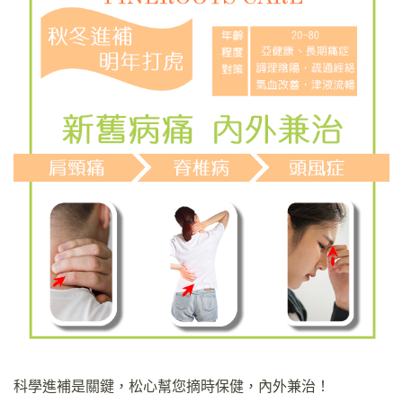
科學進補是關鍵，松心幫您摘時保健，內外兼治！