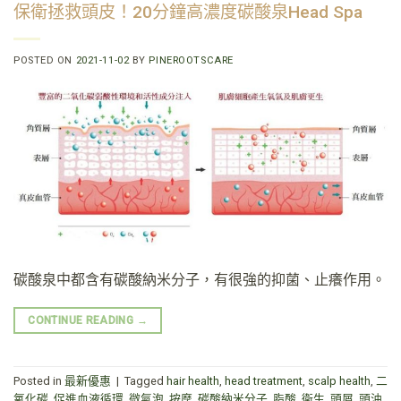
保衛拯救頭皮！20分鐘高濃度碳酸泉Head Spa
POSTED ON
2021-11-02
BY
PINEROOTSCARE
碳酸泉中都含有碳酸納米分子，有很強的抑菌、止癢作用。
CONTINUE READING
→
Posted in
最新優惠
|
Tagged
hair health
,
head treatment
,
scalp health
,
二
氧化碳
,
促進血液循環
,
微氣泡
,
按摩
,
碳酸納米分子
,
脂酸
,
衛生
,
頭屑
,
頭油
,