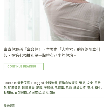
富貴包亦稱『奪命包』，主要由「大椎穴」的經絡阻塞引
起，在第七頸椎和第一胸椎有凸出的包塊。
CONTINUE READING
→
Posted in
最新優惠
|
Tagged
中醫治療
,
促進血液循環
,
勞損
,
安全
,
富貴
包
,
明顯效果
,
睡眠質量
,
筋膜
,
美顏針
,
肌痙攣
,
肌肉
,
舒緩炎症
,
落枕
,
衛生
,
長期痛
,
面部線條
,
頑固症狀
,
頸椎問題
最新優惠