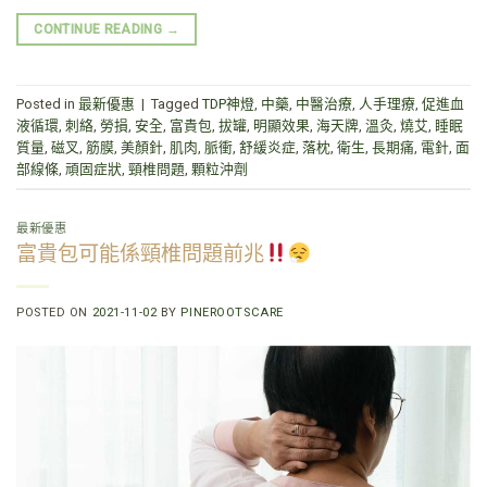
CONTINUE READING
→
Posted in
最新優惠
|
Tagged
TDP神燈
,
中藥
,
中醫治療
,
人手理療
,
促進血
液循環
,
刺絡
,
勞損
,
安全
,
富貴包
,
拔罐
,
明顯效果
,
海天牌
,
溫灸
,
燒艾
,
睡眠
質量
,
磁叉
,
筋膜
,
美顏針
,
肌肉
,
脈衝
,
舒緩炎症
,
落枕
,
衛生
,
長期痛
,
電針
,
面
部線條
,
頑固症狀
,
頸椎問題
,
顆粒沖劑
最新優惠
富貴包可能係頸椎問題前兆
POSTED ON
2021-11-02
BY
PINEROOTSCARE