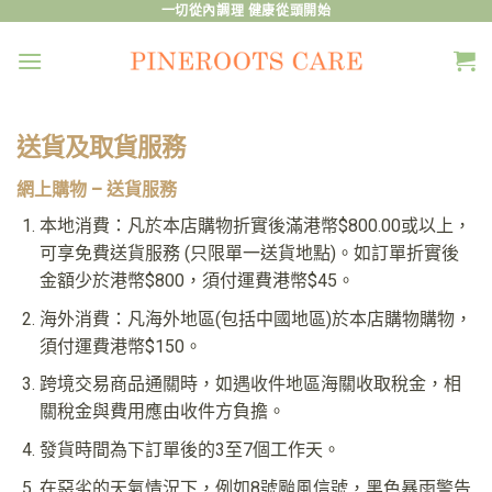
Skip
一切從內調理 健康從頭開始
to
content
送貨及取貨服務
網上購物 – 送貨服務
本地消費：凡於本店購物折實後滿港幣$800.00或以上，
可享免費送貨服務 (只限單一送貨地點)。如訂單折實後
金額少於港幣$800，須付運費港幣$45。
海外消費：凡海外地區(包括中國地區)於本店購物購物，
須付運費港幣$150。
跨境交易商品通關時，如遇收件地區海關收取稅金，相
關稅金與費用應由收件方負擔。
發貨時間為下訂單後的3至7個工作天。
在惡劣的天氣情況下，例如8號颱風信號，黑色暴雨警告