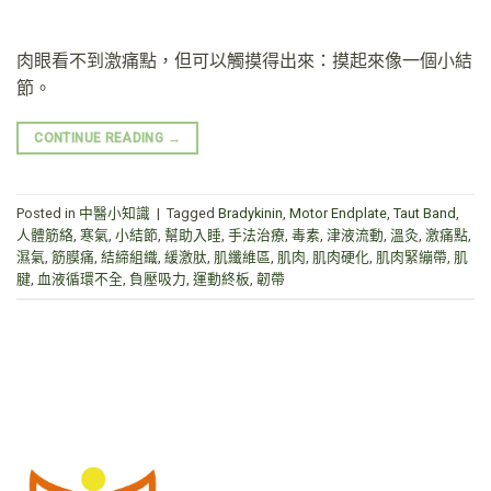
肉眼看不到激痛點，但可以觸摸得出來：摸起來像一個小結
節。
CONTINUE READING
→
Posted in
中醫小知識
|
Tagged
Bradykinin
,
Motor Endplate
,
Taut Band
,
人體筋絡
,
寒氣
,
小結節
,
幫助入睡
,
手法治療
,
毒素
,
津液流動
,
溫灸
,
激痛點
,
濕氣
,
筋膜痛
,
結締組織
,
緩激肽
,
肌纖維區
,
肌肉
,
肌肉硬化
,
肌肉緊繃帶
,
肌
腱
,
血液循環不全
,
負壓吸力
,
運動終板
,
韌帶