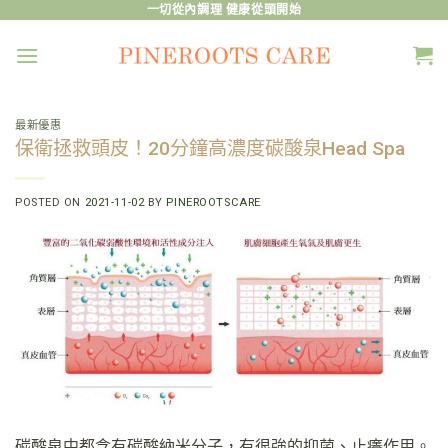
Skip
一切從內調理 健康從頭開始
to
content
最新優惠
保衛拯救頭皮！20分鐘高濃度碳酸泉Head Spa
POSTED ON
2021-11-02
BY
PINEROOTSCARE
碳酸泉中都含有碳酸納米分子，有很強的抑菌、止癢作用。