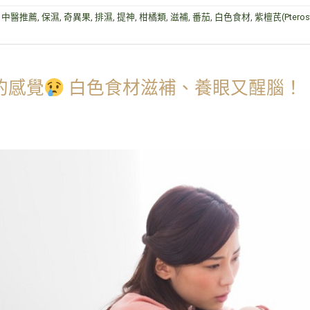
,
中醫推薦
,
保濕
,
奇異果
,
排濕
,
提神
,
柑橘類
,
滋補
,
番茄
,
白色食材
,
紫檀芪(Pterost
的感覺
白色食材滋補、養眼又醒腦！