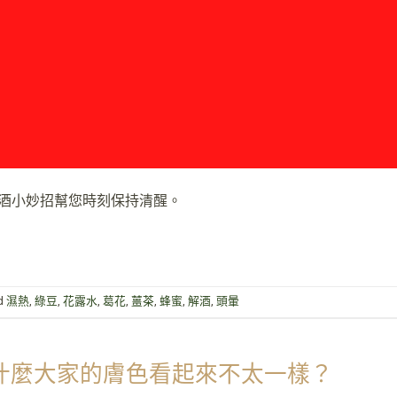
解酒小妙招幫您時刻保持清醒。
d
濕熱
,
綠豆
,
花露水
,
葛花
,
薑茶
,
蜂蜜
,
解酒
,
頭暈
什麼大家的膚色看起來不太一樣？