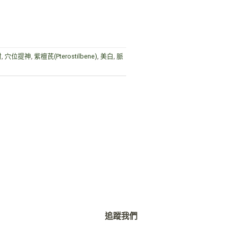
材
,
穴位提神
,
紫檀芪(Pterostilbene)
,
美白
,
脈
追蹤我們