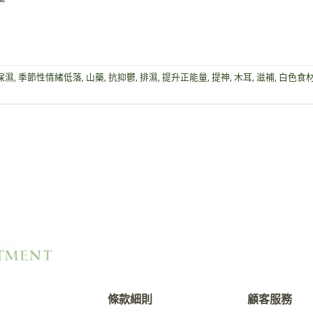
保濕
,
季節性情緒低落
,
山藥
,
抗抑鬱
,
排濕
,
提升正能量
,
提神
,
木耳
,
滋補
,
白色食
條款細則
顧客服務