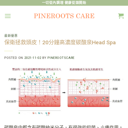
Skip
一切從內調理 健康從頭開始
to
content
最新優惠
保衛拯救頭皮！20分鐘高濃度碳酸泉Head Spa
POSTED ON
2021-11-02
BY
PINEROOTSCARE
碳酸泉中都含有碳酸納米分子，有很強的抑菌、止癢作用。