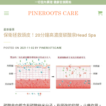
Skip
一切從內調理 健康從頭開始
to
content
最新優惠
保衛拯救頭皮！20分鐘高濃度碳酸泉Head Spa
POSTED ON
2021-11-02
BY
PINEROOTSCARE
碳酸泉中都含有碳酸納米分子，有很強的抑菌、止癢作用。