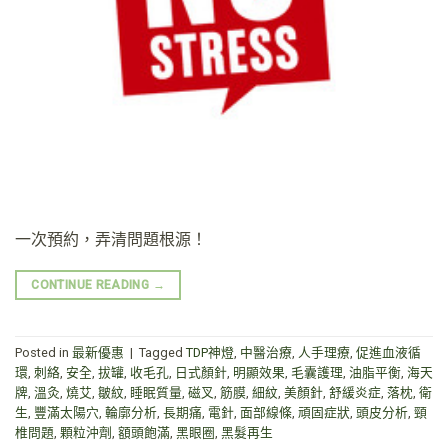
一次預約，弄清問題根源！
CONTINUE READING
→
Posted in
最新優惠
|
Tagged
TDP神燈
,
中醫治療
,
人手理療
,
促進血液循
環
,
刺絡
,
安全
,
拔罐
,
收毛孔
,
日式顏針
,
明顯效果
,
毛囊護理
,
油脂平衡
,
海天
牌
,
溫灸
,
燒艾
,
皺紋
,
睡眠質量
,
磁叉
,
筋膜
,
細紋
,
美顏針
,
舒緩炎症
,
落枕
,
衛
生
,
豐滿太陽穴
,
輪廓分析
,
長期痛
,
電針
,
面部線條
,
頑固症狀
,
頭皮分析
,
頸
椎問題
,
顆粒沖劑
,
額頭飽滿
,
黑眼圈
,
黑髮再生