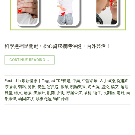
科學進補是關鍵，松心幫您摘時保健，內外兼治！
CONTINUE READING
→
Posted in
最新優惠
|
Tagged
TDP神燈
,
中藥
,
中醫治療
,
人手理療
,
促進血
液循環
,
刺絡
,
勞損
,
安全
,
富貴包
,
拔罐
,
明顯效果
,
海天牌
,
溫灸
,
燒艾
,
睡眠
質量
,
磁叉
,
筋膜
,
美顏針
,
肌肉
,
脈衝
,
舒緩炎症
,
落枕
,
衛生
,
長期痛
,
電針
,
面
部線條
,
頑固症狀
,
頸椎問題
,
顆粒沖劑