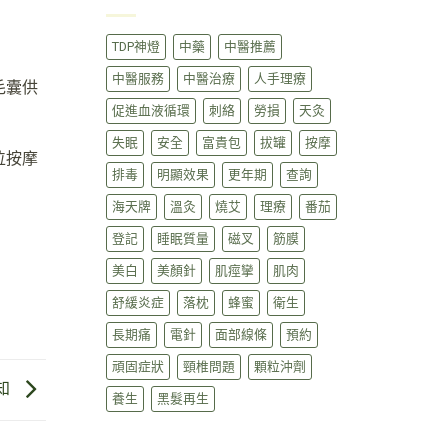
TDP神燈
中藥
中醫推薦
中醫服務
中醫治療
人手理療
毛囊供
促進血液循環
刺絡
勞損
天灸
失眠
安全
富貴包
拔罐
按摩
位按摩
排毒
明顯效果
更年期
查詢
海天牌
溫灸
燒艾
理療
番茄
登記
睡眠質量
磁叉
筋膜
美白
美顏針
肌痙攣
肌肉
舒緩炎症
落枕
蜂蜜
衛生
長期痛
電針
面部線條
預約
頑固症狀
頸椎問題
顆粒沖劑
知
養生
黑髮再生