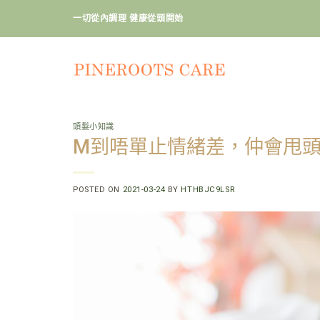
Skip
一切從內調理 健康從頭開始
to
content
頭髮小知識
M到唔單止情緒差，仲會甩頭髮
POSTED ON
2021-03-24
BY
HTHBJC9LSR