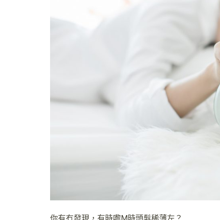
你有冇發現，有時嚟M時頭髮稀薄左？