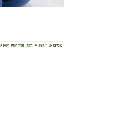
絡疏通
,
胃脘脹滿
,
胸悶
,
自律戒口
,
調理五臟