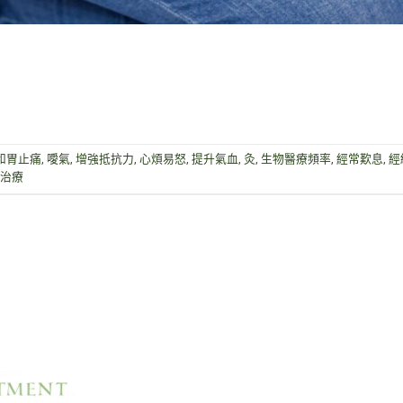
和胃止痛
,
噯氣
,
增強抵抗力
,
心煩易怒
,
提升氣血
,
灸
,
生物醫療頻率
,
經常歎息
,
經
治療