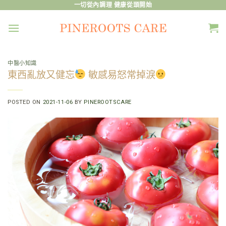
Skip
一切從內調理 健康從頭開始
to
content
中醫小知識
東西亂放又健忘
敏感易怒常掉淚
POSTED ON
2021-11-06
BY
PINEROOTSCARE