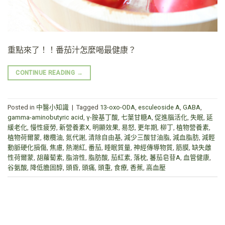
重點來了！！番茄汁怎麼喝最健康？
CONTINUE READING
→
Posted in
中醫小知識
|
Tagged
13-oxo-ODA
,
esculeoside A
,
GABA
,
gamma-aminobutyric acid
,
γ-胺基丁酸
,
七葉甘糖A
,
促進腦活化
,
失眠
,
延
緩老化
,
慢性疲勞
,
新營養素X
,
明顯效果
,
易怒
,
更年期
,
柳丁
,
植物營養素
,
植物荷爾蒙
,
橄欖油
,
氮代謝
,
清除自由基
,
減少三酸甘油脂
,
減血脂肪
,
減輕
動脈硬化損傷
,
焦慮
,
熱潮紅
,
番茄
,
睡眠質量
,
神經傳導物質
,
筋膜
,
缺失雌
性荷爾蒙
,
胡蘿蔔素
,
脂溶性
,
脂肪酸
,
茄紅素
,
落枕
,
蕃茄皂苷A
,
血管健康
,
谷氨酸
,
降低膽固醇
,
頭昏
,
頭痛
,
頭重
,
食療
,
香蕉
,
高血壓