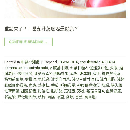
重點來了！！番茄汁怎麼喝最健康？
CONTINUE READING
→
Posted in
中醫小知識
|
Tagged
13-oxo-ODA
,
esculeoside A
,
GABA
,
gamma-aminobutyric acid
,
γ-胺基丁酸
,
七葉甘糖A
,
促進腦活化
,
失眠
,
延
緩老化
,
慢性疲勞
,
新營養素X
,
明顯效果
,
易怒
,
更年期
,
柳丁
,
植物營養素
,
植物荷爾蒙
,
橄欖油
,
氮代謝
,
清除自由基
,
減少三酸甘油脂
,
減血脂肪
,
減輕
動脈硬化損傷
,
焦慮
,
熱潮紅
,
番茄
,
睡眠質量
,
神經傳導物質
,
筋膜
,
缺失雌
性荷爾蒙
,
胡蘿蔔素
,
脂溶性
,
脂肪酸
,
茄紅素
,
落枕
,
蕃茄皂苷A
,
血管健康
,
谷氨酸
,
降低膽固醇
,
頭昏
,
頭痛
,
頭重
,
食療
,
香蕉
,
高血壓