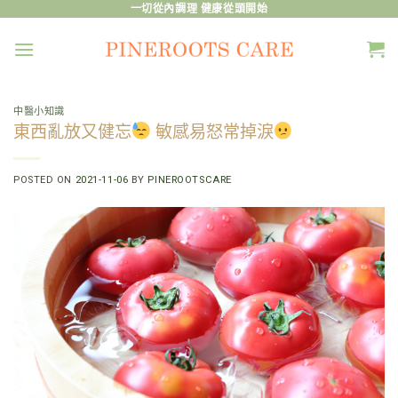
Skip
一切從內調理 健康從頭開始
to
content
中醫小知識
東西亂放又健忘
敏感易怒常掉淚
POSTED ON
2021-11-06
BY
PINEROOTSCARE