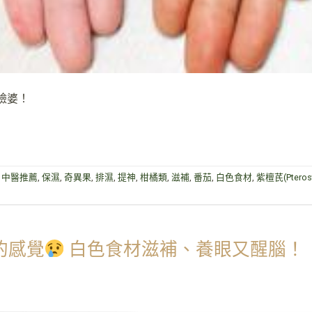
臉婆！
,
中醫推薦
,
保濕
,
奇異果
,
排濕
,
提神
,
柑橘類
,
滋補
,
番茄
,
白色食材
,
紫檀芪(Pterost
的感覺
白色食材滋補、養眼又醒腦！