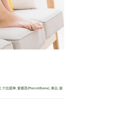
材
,
穴位提神
,
紫檀芪(Pterostilbene)
,
美白
,
脈