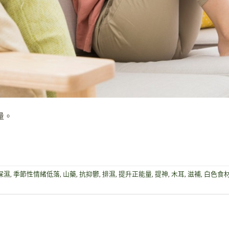
量。
保濕
,
季節性情緒低落
,
山藥
,
抗抑鬱
,
排濕
,
提升正能量
,
提神
,
木耳
,
滋補
,
白色食