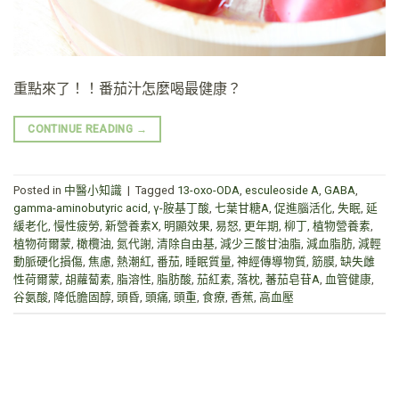
重點來了！！番茄汁怎麼喝最健康？
CONTINUE READING
→
Posted in
中醫小知識
|
Tagged
13-oxo-ODA
,
esculeoside A
,
GABA
,
gamma-aminobutyric acid
,
γ-胺基丁酸
,
七葉甘糖A
,
促進腦活化
,
失眠
,
延
緩老化
,
慢性疲勞
,
新營養素X
,
明顯效果
,
易怒
,
更年期
,
柳丁
,
植物營養素
,
植物荷爾蒙
,
橄欖油
,
氮代謝
,
清除自由基
,
減少三酸甘油脂
,
減血脂肪
,
減輕
動脈硬化損傷
,
焦慮
,
熱潮紅
,
番茄
,
睡眠質量
,
神經傳導物質
,
筋膜
,
缺失雌
性荷爾蒙
,
胡蘿蔔素
,
脂溶性
,
脂肪酸
,
茄紅素
,
落枕
,
蕃茄皂苷A
,
血管健康
,
谷氨酸
,
降低膽固醇
,
頭昏
,
頭痛
,
頭重
,
食療
,
香蕉
,
高血壓