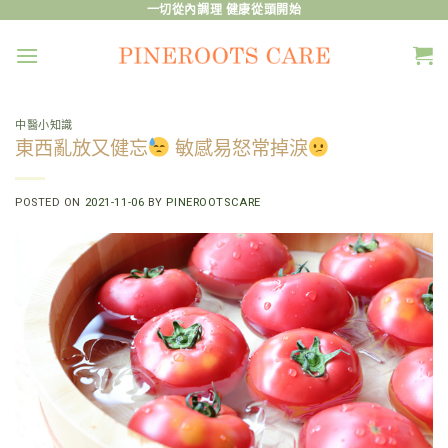
Skip
一切從內調理 健康從頭開始
to
content
中醫小知識
東西亂放又健忘
敏感易怒常掉淚
POSTED ON
2021-11-06
BY
PINEROOTSCARE