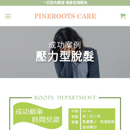
Skip
一切從內調理 健康從頭開始
to
content
成功案例
壓力型脫髮