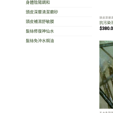
身體陰陽調和
頭皮深層清潔磨砂
頭皮深層
頭皮補濕舒敏膜
抗污染
$
380.
髮絲修復神仙水
髮絲免沖水焗油
五大系列