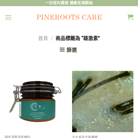
Skip
一切從內調理 健康從頭開始
to
content
首頁
/
商品標籤為 “雄激素”
篩選
頭皮深層清潔磨砂
五大系列生髮精華