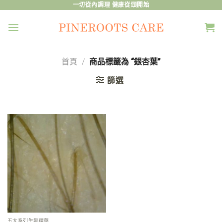
Skip
一切從內調理 健康從頭開始
to
content
首頁
/
商品標籤為 “銀杏葉”
篩選
五大系列生髮精華