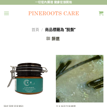
Skip
一切從內調理 健康從頭開始
to
content
首頁
/
商品標籤為 “脫髮”
篩選
頭皮深層清潔磨砂
五大系列生髮精華