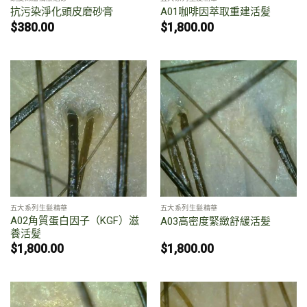
抗污染淨化頭皮磨砂膏
A01咖啡因萃取重建活髪
$
380.00
$
1,800.00
五大系列生髮精華
五大系列生髮精華
A02角質蛋白因子（KGF）滋
A03高密度緊緻舒緩活髪
養活髪
$
1,800.00
$
1,800.00