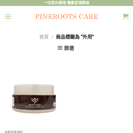
Skip
一切從內調理 健康從頭開始
to
content
首頁
/
商品標籤為 “外用”
篩選
身體陰陽調和