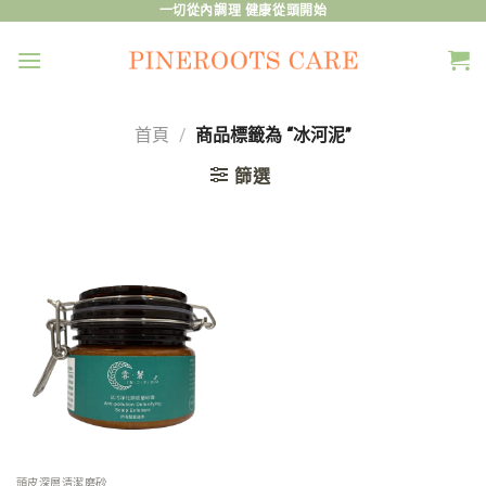
Skip
一切從內調理 健康從頭開始
to
content
首頁
/
商品標籤為 “冰河泥”
篩選
頭皮深層清潔磨砂